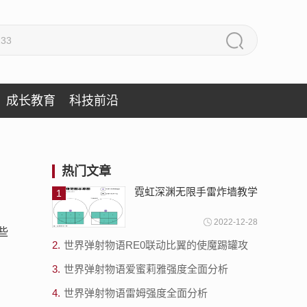
成长教育
科技前沿
热门文章
霓虹深渊无限手雷炸墙教学
1
2022-12-28
些
2.
世界弹射物语RE0联动比翼的使魔踢罐攻
略
3.
世界弹射物语爱蜜莉雅强度全面分析
4.
世界弹射物语雷姆强度全面分析