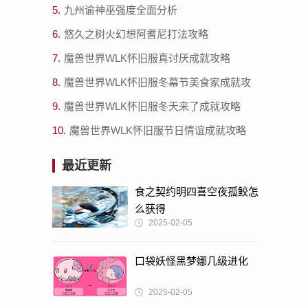
5.
九州谕神巫强度全面分析
6.
悠久之树火幻想阿耆尼打法攻略
7.
魔兽世界WLK怀旧服真讨厌成就攻略
8.
魔兽世界WLK怀旧服冬幕节美食家成就攻
略
9.
魔兽世界WLK怀旧服冬天来了成就攻略
10.
魔兽世界WLK怀旧服节日情谊成就攻略
最近更新
食之契约明四喜空夜孤鲛怎
么获得
2025-02-05
口袋妖怪黑梦娜几级进化
2025-02-05