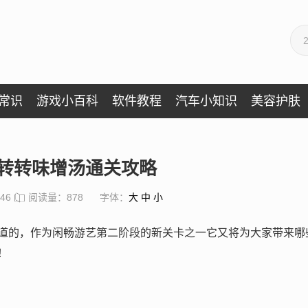
常识
游戏小百科
软件教程
汽车小知识
美容护肤
转转味增汤通关攻略
:46
阅读量：878
字体：
大
中
小
道的，作为闲畅游艺第二阶段的新关卡之一它又将为大家带来哪
！