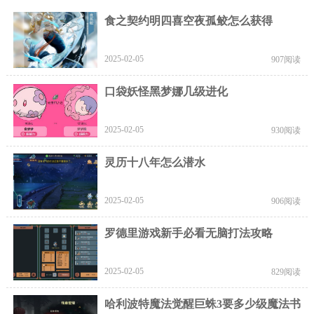
食之契约明四喜空夜孤鲛怎么获得
2025-02-05
907阅读
口袋妖怪黑梦娜几级进化
2025-02-05
930阅读
灵历十八年怎么潜水
2025-02-05
906阅读
罗德里游戏新手必看无脑打法攻略
2025-02-05
829阅读
哈利波特魔法觉醒巨蛛3要多少级魔法书