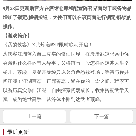
9月23日更新后官方在酒馆仓库和配置阵容界面对于装备物品
增加了锁定/解锁按钮，大侠们可以在该页面进行锁定/解锁的
操作。
【游戏简介】
《我的侠客》X武炼巅峰IP限时联动开启！
从侠客江湖落入自由真实的修仙世界，在漫漫武道求索中你
会邂逅什么样的奇人异事，又将谱写一段怎样的逆袭人生？
杨开、苏颜、夏凝裳等经典原著角色悉数登场，等待与你共
闯江湖！江湖百态，正邪善恶，皆在你的一念之间。玩家可
以游历真实修仙江湖，自由探索闯荡成长，收集搭配武学天
赋，成为绝世高手，从淬体小厮到达武者顶峰。
上一篇
下一篇
最近更新