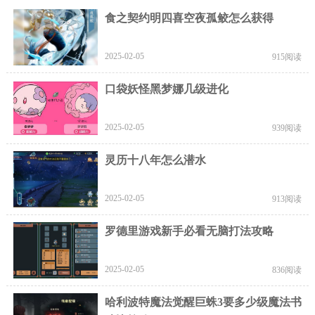
食之契约明四喜空夜孤鲛怎么获得
2025-02-05
915阅读
口袋妖怪黑梦娜几级进化
2025-02-05
939阅读
灵历十八年怎么潜水
2025-02-05
913阅读
罗德里游戏新手必看无脑打法攻略
2025-02-05
836阅读
哈利波特魔法觉醒巨蛛3要多少级魔法书