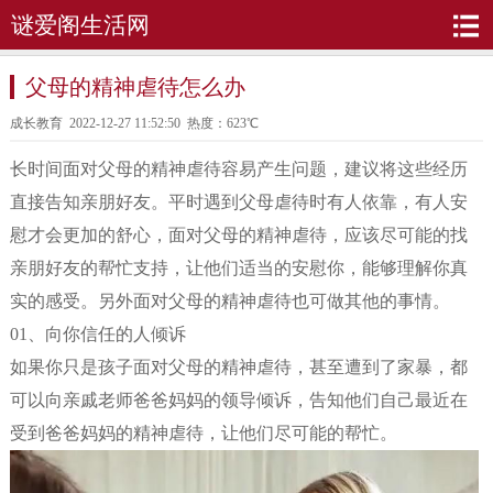
谜爱阁生活网
父母的精神虐待怎么办
成长教育
2022-12-27 11:52:50 热度：623℃
长时间面对父母的精神虐待容易产生问题，建议将这些经历
直接告知亲朋好友。平时遇到父母虐待时有人依靠，有人安
慰才会更加的舒心，面对父母的精神虐待，应该尽可能的找
亲朋好友的帮忙支持，让他们适当的安慰你，能够理解你真
实的感受。另外面对父母的精神虐待也可做其他的事情。
01、向你信任的人倾诉
如果你只是孩子面对父母的精神虐待，甚至遭到了家暴，都
可以向亲戚老师爸爸妈妈的领导倾诉，告知他们自己最近在
受到爸爸妈妈的精神虐待，让他们尽可能的帮忙。